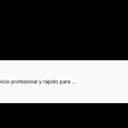
s como
contenedores de obra
, carretillas elevadoras y
n molestias mediante horarios acordados y protección
cio profesional y rápido para ...
iclable