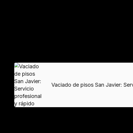
Equipos especializados para cada tarea
Contar con personal capacitado y herramienta
eficiencia. En zonas residenciales, se minimiza
VER MAS
Vaciado de pisos San Javier: Servi
Material
Destino
% Rec
Muebles
Puntos limpios
70%