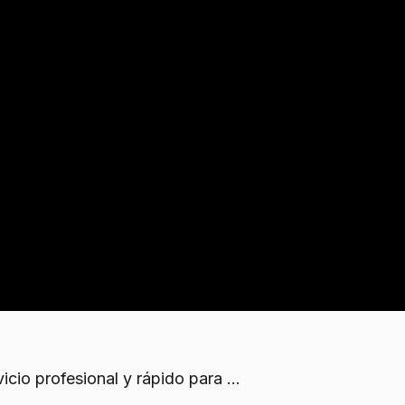
objetos con potencial económico, desde antigüedades 
ales.
nta
s como pintura, reparación de suelos o sustitución de 
cio profesional y rápido para ...