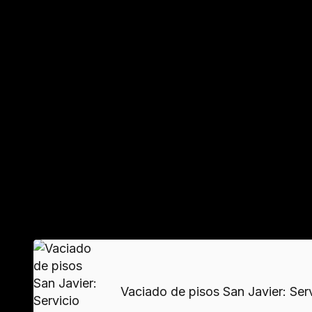
Liquidación de bienes en sucesiones
El
vaciamiento completo
incluye valoración de 
Documentación detallada facilita los trámites leg
Adaptación de espacios para nueva ve
Tras retirar enseres, se realizan reformas básica
comercial del inmueble.
VER MAS
Vaciado de pisos San Javier: Servi