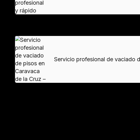
VER MAS
Servicio profesional de vaciado d
Normativas aplicables en desal
Permisos municipales y restricciones h
En núcleos urbanos, la retirada de
voluminosos
de ascensores.