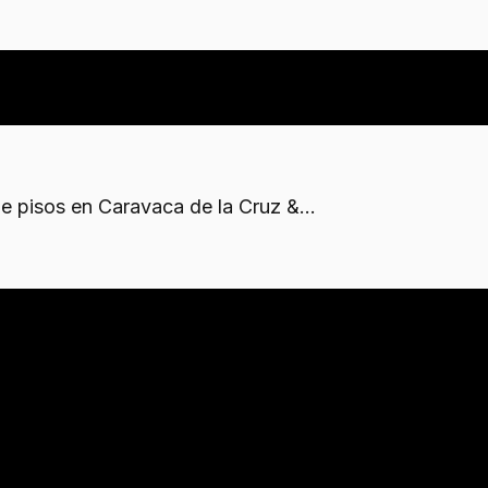
e pisos en Caravaca de la Cruz &...
ojos residenciales
orarias
exige solicitudes previas. Se regulan aspectos como ru