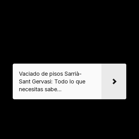
En el proceso de vaciado de pisos, se
encuentran diversos tipos de materiales y
residuos. Estos pueden incluir madera, metales,
plásticos, y materiales de construcción.
VER MAS
Vaciado de pisos Sarrià-
Sant Gervasi: Todo lo que
necesitas sabe...
Clasificación de residuos
La clasificación de los residuos es esencial para
un manejo adecuado. Los residuos se dividen