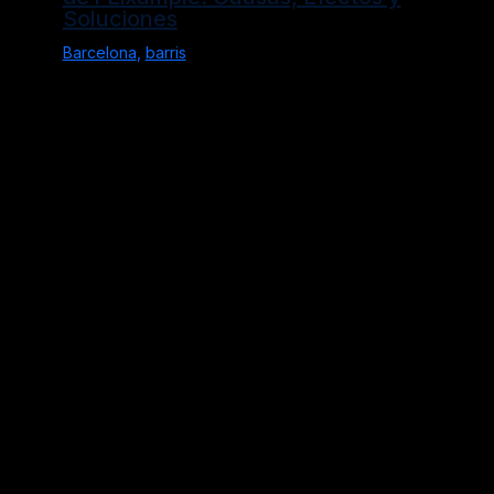
Soluciones
Barcelona
,
barris
Política de Privacidad
Aviso Legal
Política de Cookies
Alicante
Barcelona
barris
Blog
Girona