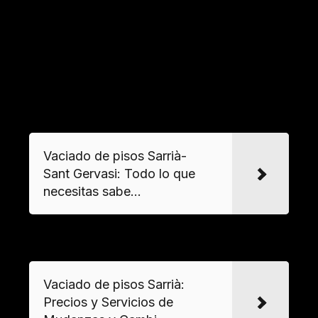
ofrece para locales comerciales. Se puede
contratar para vaciar locales después de un
cese de actividad o para prepararlos para una
nueva ocupación, incluyendo la retirada de
mobiliario y la limpieza post-ocupación.
VER MAS
Vaciado de pisos Sarrià-
Sant Gervasi: Todo lo que
necesitas sabe...
VER MAS
Vaciado de pisos Sarrià:
Precios y Servicios de