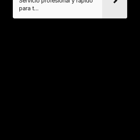
Servicio profesional y rápido
para t...
¿Trabajan también con locales
comerciales?
Realizamos
vaciar locales comerciales
con
servicios adaptados a negocios: retirada de
mobiliario profesional, maquinaria, cartelería y
gestión documental confidencial según
necesidades específicas de cada
establecimiento.
←
Entrada anterior
Entrada siguiente
→