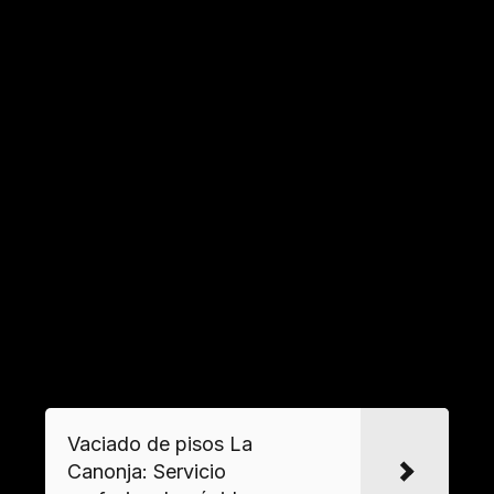
autorizado a puntos limpios. Se garantiza el
cumplimiento de normativas medioambientales
en la eliminación de materiales.
Desmontaje y retirada de elementos fijos
Equipos especializados se encargan del
desmontaje de cocinas, armarios empotrados y
sanitarios, priorizando la seguridad y evitando
daños estructurales. Incluye la separación de
materiales como
cerámica
, metales y plásticos
para su reciclaje.
VER MAS
Vaciado de pisos La
Canonja: Servicio