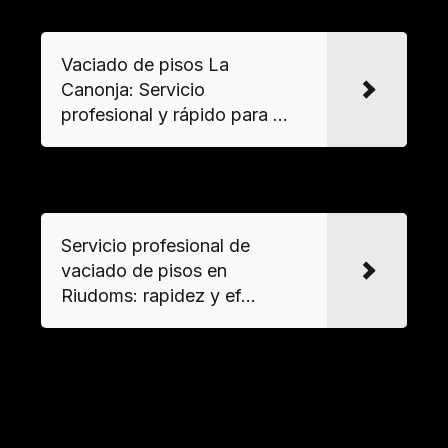
VER MAS
Vaciado de pisos La
Canonja: Servicio
profesional y rápido para ...
VER MAS
Servicio profesional de
vaciado de pisos en
Riudoms: rapidez y ef...
Soluciones para propiedades en desuso
El
vaciado express
es ideal para herencias o
pisos en venta, dejando el inmueble listo para