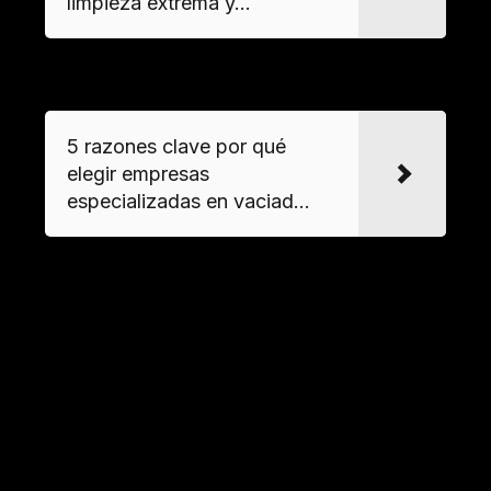
limpieza extrema y...
VER MAS
5 razones clave por qué
elegir empresas
especializadas en vaciad...
¿Es necesaria autorización para
desalojar una casa en condiciones
insalubres?
Depende de la situación legal de la propiedad.
En casos de
gestión integral de la vivienda
, se
requiere consentimiento del propietario o
autorización judicial. Para
desalojo de viviendas