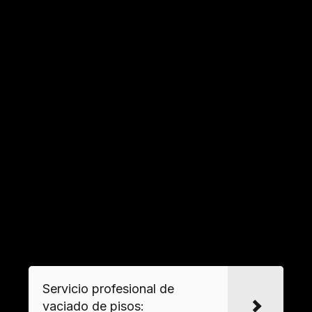
utilizan equipos de protección personal (EPIs) y
herramientas como detectores de humedad o
medidores de calidad del aire.
Eliminación segura de residuos y
materiales contaminados
Se aplican protocolos para retirar
desechos
peligrosos
, incluyendo objetos contaminados,
moho o restos orgánicos. Los materiales se
clasifican según su tipo para su disposición
final:
VER MAS
Servicio profesional de
vaciado de pisos: