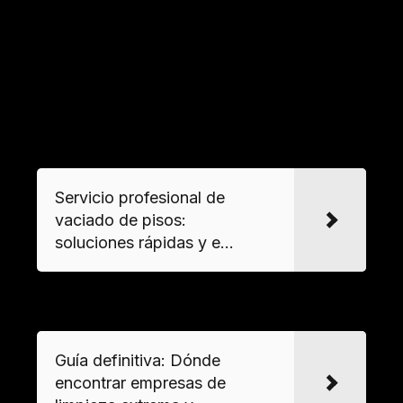
Diógenes
: clasificación de objetos, retirada
segura de materiales peligrosos,
desinfección
de superficies con productos biocidas, y
ventilación forzada. Todo ello con equipos de
protección y maquinaria especializada.
VER MAS
Servicio profesional de
vaciado de pisos:
soluciones rápidas y e...
VER MAS
Guía definitiva: Dónde
encontrar empresas de