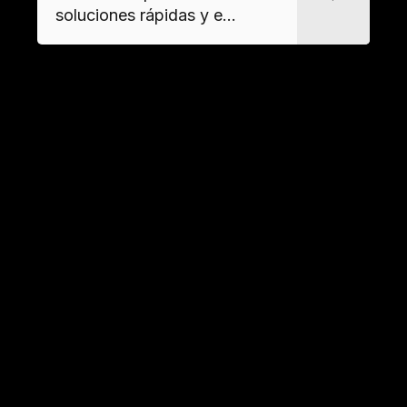
soluciones rápidas y e...
Tipo de
Método de eliminación
residuo
Residuos
Incineración o tratamiento
biológicos
especializado
Objetos
Limpieza con biocidas o
contaminados
destrucción controlada
Servicios profesionales para el
desalojo de propiedades en mal
estado
Gestión integral de vaciado y limpieza
profunda