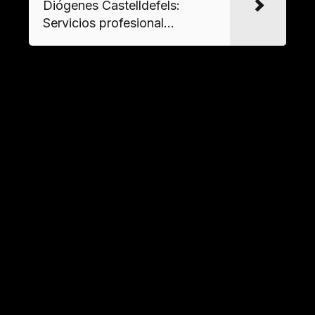
Diógenes Castelldefels:
Servicios profesional...
Material
Tratamiento recomendado
Limpieza con vapor a alta
Superficies duras
presión y desinfección
química
Evaluación individual –
Textiles
Lavado industrial o
destrucción
Desinfección profesional y
Electrodomésticos
prueba de funcionamiento
Servicios especializados en
gestión de residuos peligrosos