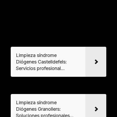
recogida de objetos acumulados
, eliminación de
residuos peligrosos, tratamiento de superficies
y ventilación profesional, cumpliendo
normativas de
salubridad
.
VER MAS
Limpieza síndrome
Diógenes Castelldefels:
Servicios profesional...
VER MAS
Limpieza síndrome
Diógenes Granollers:
Soluciones profesionales...