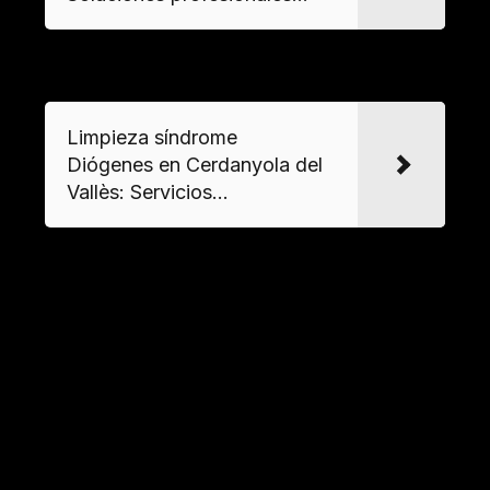
VER MAS
Limpieza síndrome
Diógenes en Cerdanyola del
Vallès: Servicios...
¿Cómo se gestionan los objetos
personales durante el desalojo?
Se clasifican los enseres mediante un
buidatge
selectivo
, separando objetos de valor o
documentos importantes de los residuos,
siempre con
sensibilidad
hacia la situación
personal del afectado.