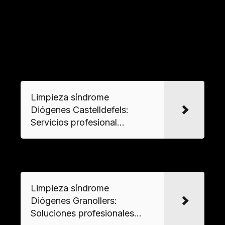
Los informes técnicos determinan si se
requieren filtraciones adicionales o renovación
del aire mediante sistemas de ventilación
forzada.
VER MAS
Limpieza síndrome
Diógenes Castelldefels:
Servicios profesional...
VER MAS
Limpieza síndrome
Diógenes Granollers:
Soluciones profesionales...