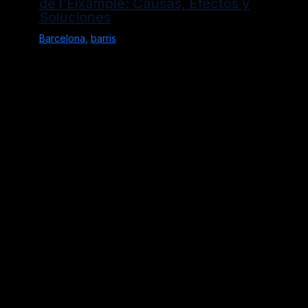
de l’Eixample: Causas, Efectos y
Soluciones
Barcelona
,
barris
Política de Privacidad
Aviso Legal
Política de Cookies
Alicante
Barcelona
barris
Blog
Girona