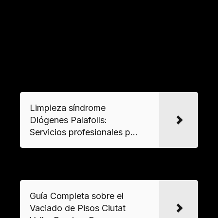
avanzada
y productos encapsulantes que
neutralizan moléculas odoríferas. En casos
graves, se recomienda el reemplazo de
aislantes y sistemas de ventilación para eliminar
olores impregnados.
VER MAS
Limpieza síndrome
Diógenes Palafolls:
Servicios profesionales p...
VER MAS
Guía Completa sobre el
Vaciado de Pisos Ciutat