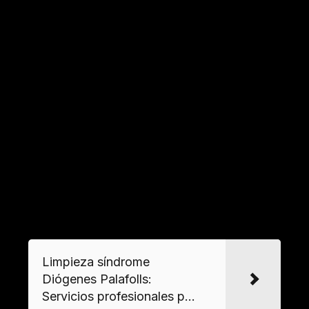
procesos de
desinfección
y
desodorización
para garantizar condiciones habitables.
¿Qué protocolos se aplican en la limpieza
de viviendas insalubres?
Se realiza una
gestión integral
que combina
recogida de muebles
, eliminación de residuos
peligrosos, tratamiento de superficies y
ventilación profesional, cumpliendo normativas
de
salubridad
.
VER MAS
Limpieza síndrome
Diógenes Palafolls:
Servicios profesionales p...