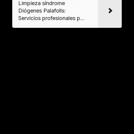
Limpieza síndrome
Diógenes Palafolls:
Servicios profesionales p...
Material
Tratamiento recomendado
Retirada y destrucción
Textiles
controlada
Superficies
Desinfección química y pulido
metálicas
Paredes y
Limpieza abrasiva y
suelos
tratamiento biocida
Servicios especializados en
gestión de residuos peligrosos
Clasificación y eliminación de desechos