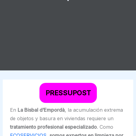
PRESSUPOST
En
La Bisbal d’Empordà
, la acumulación extrema
de objetos y basura en viviendas requiere un
tratamiento profesional especializado
. Como
ECOSERVICIOS
,
somos expertos en limpieza por