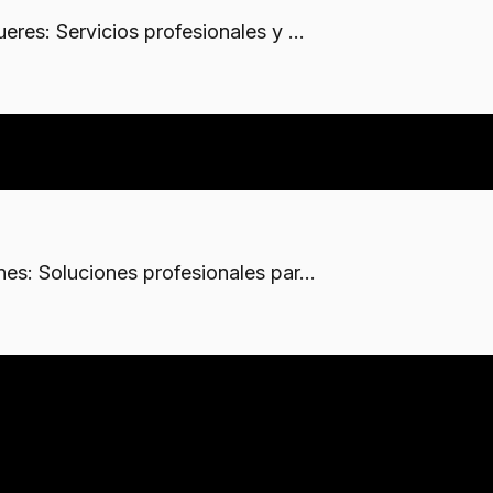
res: Servicios profesionales y ...
s: Soluciones profesionales par...
iales y sanitarios