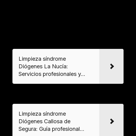
de aspiración industrial y equipos de
ozonización para eliminación de olores. La
tecnología de
limpieza criogénica
se aplica en
superficies delicadas o históricas.
VER MAS
Limpieza síndrome
Diógenes La Nucía:
Servicios profesionales y...
VER MAS
Limpieza síndrome
Diógenes Callosa de
Segura: Guía profesional...