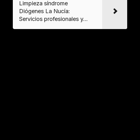
Limpieza síndrome
Diógenes La Nucía:
Servicios profesionales y...
Material
Uso específico
Contenedores
Transporte seguro de
herméticos
residuos peligrosos
Pulverizadores de
Desinfección de superficies
alta presión
porosas
Detergentes
Eliminación de materia
clorados
orgánica descompuesta
Gestión de residuos en
limpiezas extremas
Clasificación y eliminación según