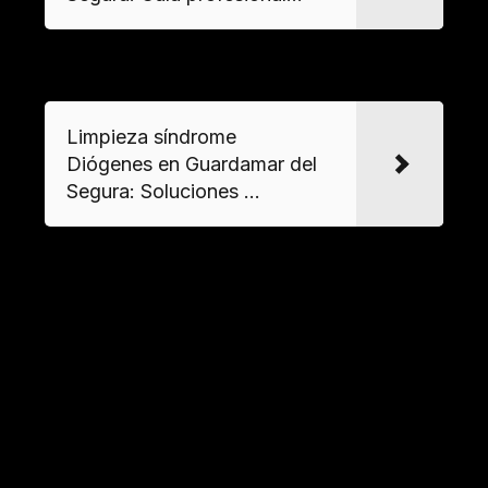
VER MAS
Limpieza síndrome
Diógenes en Guardamar del
Segura: Soluciones ...
¿Es necesario contar con autorización
para el desalojo de estos espacios?
Sí, en casos de
buidatge de pisos
con síndrome
de Diógenes se requiere consentimiento del
propietario o tutelaje legal, especialmente
cuando existen bienes personales involucrados.