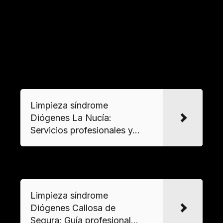
recogida de muebles
, eliminación de residuos
peligrosos, tratamiento de superficies y
ventilación profesional para garantizar
condiciones habitables.
VER MAS
Limpieza síndrome
Diógenes La Nucía:
Servicios profesionales y...
VER MAS
Limpieza síndrome
Diógenes Callosa de
Segura: Guía profesional...