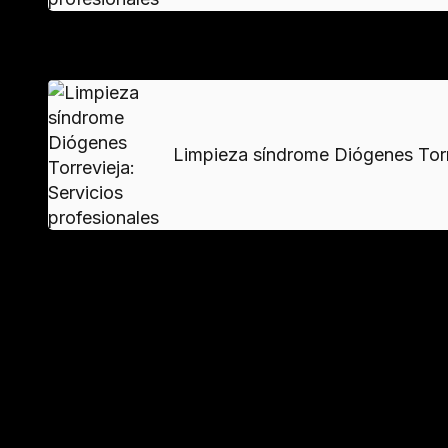
VER MAS
Limpieza síndrome Diógenes Torrev
Protocolos de seguridad durant
Equipamiento obligatorio para el perso
Botas con puntera de acero, guantes anti-corte
ventilación forzada en áreas críticas.