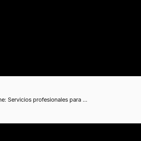
 de residuos
a eliminar bacterias y hongos, junto con maquinaria in
 local, priorizando el reciclaje de materiales recupera
: Servicios profesionales para ...