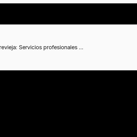
ieja: Servicios profesionales ...
e la intervención
nal
 y gafas de protección forman parte del
kit básico de 