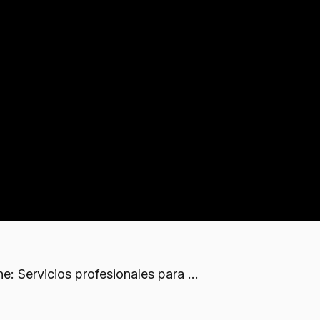
lubres
 y moho genera
enfermedades respiratorias
. Se recomi
igas y tabiques, requiriendo peritajes posteriores a l
: Servicios profesionales para ...