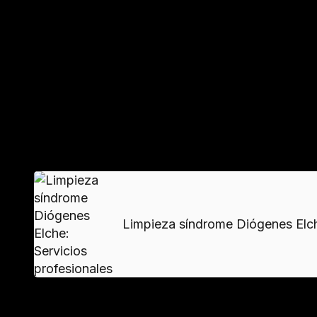
protección como trajes EPI y mascarillas FFP3.
Técnicas de desinfección y eliminación
Se emplean
productos biocidas
certificados par
HEPA. Los residuos se clasifican según normativa
VER MAS
Limpieza síndrome Diógenes Elche
Material
Tratamiento