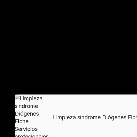
Peligros para la salud en entornos insa
La proliferación de ácaros, heces de roedores
protección profesional.
Daños estructurales en propiedades
El peso excesivo de objetos puede comprometer v
VER MAS
Limpieza síndrome Diógenes Elche