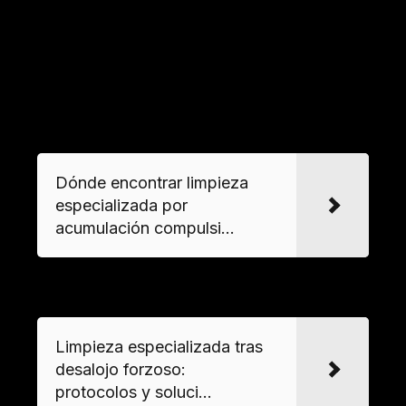
de destrucción para artículos electrónicos y
justificante de entrega en plantas autorizadas,
especialmente para materiales peligrosos como
pinturas o componentes electrónicos.
VER MAS
Dónde encontrar limpieza
especializada por
acumulación compulsi...
VER MAS
Limpieza especializada tras
desalojo forzoso:
protocolos y soluci...