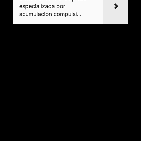
especializada por
acumulación compulsi...
Opciones para deshacerse de
muebles viejos rápidamente
Puntos limpios con servicio de recogida
a domicilio
Algunos municipios ofrecen programas
especiales para la
retirada de enseres
pesados
como sofás o frigoríficos. Este servicio suele
requerir cita previa y tiene limitaciones en
cuanto a volumen y tipo de materiales
aceptados.