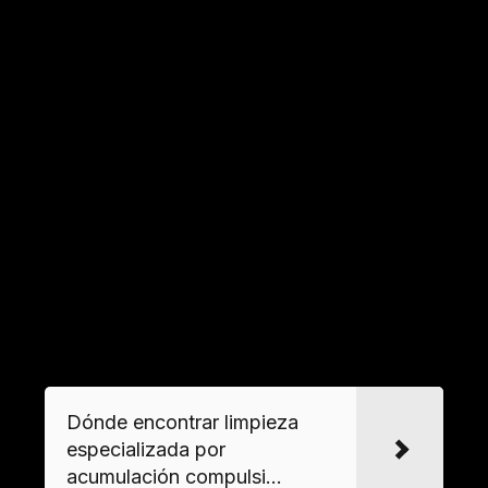
disponibilidad inmediata.
¿Qué incluye un servicio profesional de
retirada urgente de muebles?
Además de la
recogida de muebles
, estos
servicios cubren
desalojo de viviendas
,
transporte autorizado, eliminación ecológica de
residuos y, en casos necesarios,
limpieza post-
desalojo
o
desinfección de espacios
afectados
por acumulación.
VER MAS
Dónde encontrar limpieza
especializada por
acumulación compulsi...