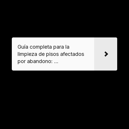
productos químicos. La siguiente tabla detalla
los residuos más comunes:
VER MAS
Guía completa para la
limpieza de pisos afectados
por abandono: ...
Material aceptado
Ejemplos
Muebles
Armarios, mesas, sillas
Electrodomésticos
Frigoríficos, lavadoras
Textiles
Colchones, cortinas
Opciones profesionales para