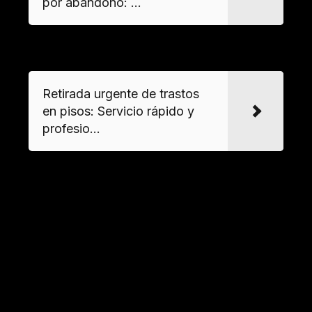
por abandono: ...
VER MAS
Retirada urgente de trastos
en pisos: Servicio rápido y
profesio...
Logística y planificación para
retirar objetos pesados
Equipamiento necesario para trasladar
cargas
La manipulación de
maquinaria industrial
o
mobiliario pesado requiere herramientas como