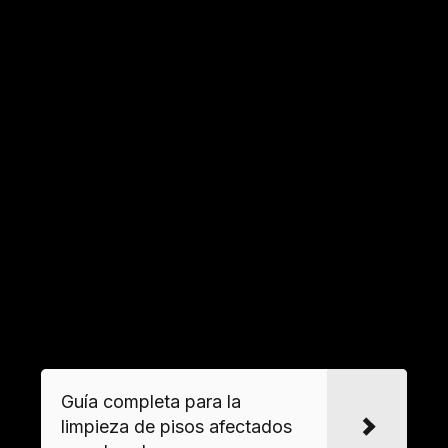
penalizaciones económicas significativas.
Excepciones para negocios con alta
generación de residuos
Los establecimientos que producen grandes
volúmenes de trastos, como restaurantes o
tiendas, deben contratar gestores autorizados.
Estos profesionales emiten certificados de
destrucción, un requisito legal para materiales
como
envases comerciales
o mobiliario
deteriorado.
VER MAS
Guía completa para la
limpieza de pisos afectados