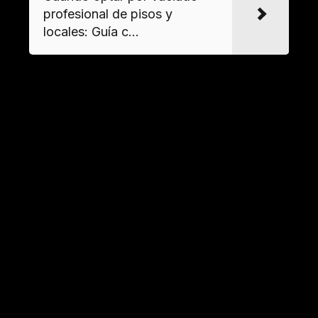
profesional de pisos y
locales: Guía c...
Productos profesionales para
desinfección post-okupación
Desinfectantes de alto espectro para
superficies
Los
biocidas certificados
con cloruro de
benzalconio o peróxido de hidrógeno
garantizan la eliminación de bacterias y virus en
cocinas y baños. Para zonas de alto tránsito, se
recomiendan aplicaciones mediante
pulverización electrostática.