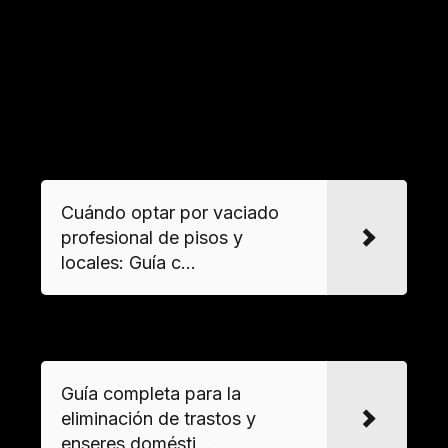
y cámaras con visión nocturna disuade
intrusiones. Los sensores de movimiento con
alertas en tiempo real permiten actuaciones
inmediatas.
VER MAS
Cuándo optar por vaciado
profesional de pisos y
locales: Guía c...
VER MAS
Guía completa para la
eliminación de trastos y
enseres domésti...